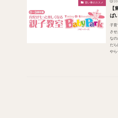
2
習い事のススメ
【
ば
子育
させ
なの
だら
やら