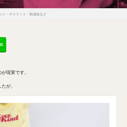
ット・デメリット・助成金など
のが現実です。
したが、