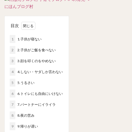
にほんブログ村
目次
1
1.子供が寝ない
2
2.子供がご飯を食べない
3
3.顔を叩くのをやめない
4
4.しない・ヤダしか言わない
5
5.うるさい
6
6.トイレにも自由にいけない
7
7.パートナーにイライラ
8
8.夜の営み
9
9.帰りが遅い