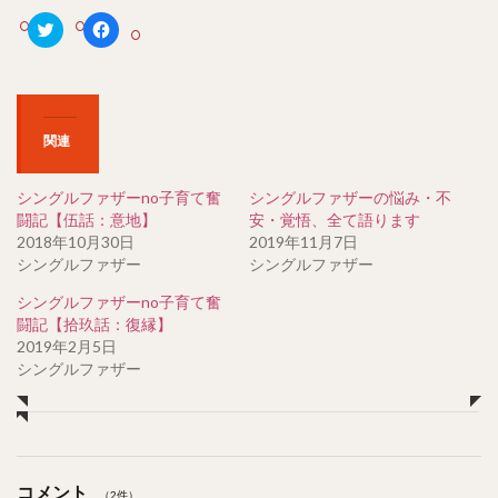
ク
F
リ
a
ッ
c
ク
e
し
b
て
o
T
o
w
k
関連
i
で
t
共
t
有
e
す
シングルファザーno子育て奮
シングルファザーの悩み・不
r
る
で
に
闘記【伍話：意地】
安・覚悟、全て語ります
共
は
2018年10月30日
2019年11月7日
有
ク
(
リ
シングルファザー
シングルファザー
新
ッ
し
ク
い
し
シングルファザーno子育て奮
ウ
て
闘記【拾玖話：復縁】
ィ
く
ン
だ
2019年2月5日
ド
さ
シングルファザー
ウ
い
で
(
開
新
き
し
ま
い
す
ウ
)
ィ
ン
ド
コメント
（2件）