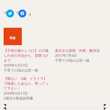
ク
F
リ
a
ッ
c
ク
e
し
b
て
o
T
o
w
k
関連
i
で
t
共
t
有
e
す
【子供の寝かしつけ】その場
夜泣きの原因・対策・解決法
r
る
で
に
しのぎの方法から、習慣づけ
2017年7月6日
共
は
まで
子育ての悩みは皆一緒
有
ク
(
リ
2018年1月27日
新
ッ
子育ての悩みは皆一緒
し
ク
い
し
ウ
て
【寝ない 2歳 イライラ】
ィ
く
ン
だ
で検索したあなた、寄ってっ
ド
さ
て下さい！
ウ
い
で
(
2018年4月17日
開
新
2歳児の取扱説明書
き
し
ま
い
す
ウ
)
ィ