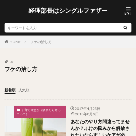
経理部長はシングルファザー
フケの治し方
HOME
TAG
フケの治し方
新着順
人気順
2017年4月23日
子育て休憩所（疲れたら寄っ
てって）
2018年8月9日
あなたのやり方間違ってませ
んか？ふけの悩みから解放さ
れたいなら正しいケアが必